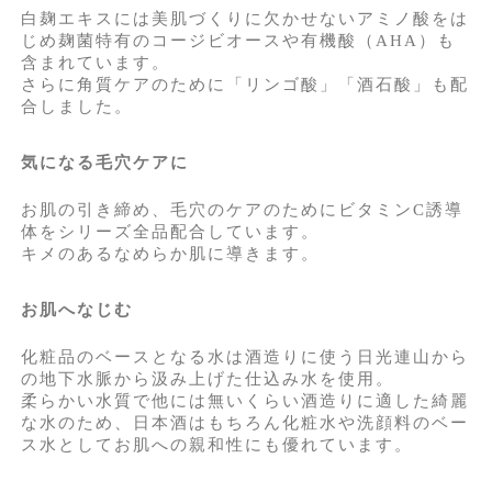
白麹エキスには美肌づくりに欠かせないアミノ酸をは
じめ麹菌特有のコージビオースや有機酸（AHA）も
含まれています。
さらに角質ケアのために「リンゴ酸」「酒石酸」も配
合しました。
気になる毛穴ケアに
お肌の引き締め、毛穴のケアのためにビタミンC誘導
体をシリーズ全品配合しています。
キメのあるなめらか肌に導きます。
お肌へなじむ
化粧品のベースとなる水は酒造りに使う日光連山から
の地下水脈から汲み上げた仕込み水を使用。
柔らかい水質で他には無いくらい酒造りに適した綺麗
な水のため、日本酒はもちろん化粧水や洗顔料のベー
ス水としてお肌への親和性にも優れています。